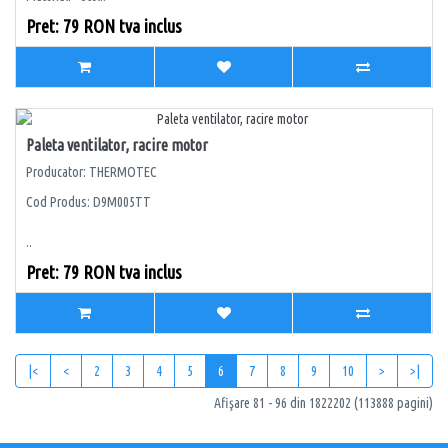
Pret: 79 RON tva inclus
Paleta ventilator, racire motor
Producator: THERMOTEC
Cod Produs: D9M005TT
..
Pret: 79 RON tva inclus
|<
<
2
3
4
5
6
7
8
9
10
>
>|
Afişare 81 - 96 din 1822202 (113888 pagini)