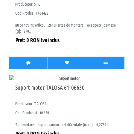
Producator: STC
Cod Produs: T404428
nu pentru nr. articol: 2615Partea de montare: axa spate josMasa
[g]: 290..
Pret: 0 RON tva inclus
Suport motor TALOSA 61-06650
Producator: TALOSA
Cod Produs: 61-06650
Tip montare: suport cauciuc-metalGreutate (în kg): 0,27801..
Pret: 0 RON tva inclus