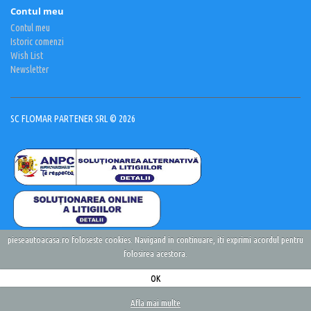
Contul meu
Contul meu
Istoric comenzi
Wish List
Newsletter
SC FLOMAR PARTENER SRL © 2026
pieseautoacasa.ro foloseste cookies. Navigand in continuare, iti exprimi acordul pentru
folosirea acestora.
OK
Afla mai multe