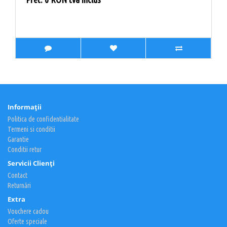
Informaţii
Politica de confidentialitate
Termeni si conditii
Garantie
Conditii retur
Servicii Clienţi
Contact
Returnări
Extra
Vouchere cadou
Oferte speciale