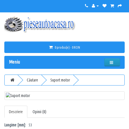
0 produs(e) - 0 RON
Meniu
Căutare
Suport motor
Descriere
Opinii (0)
Lungime [mm]
: 53