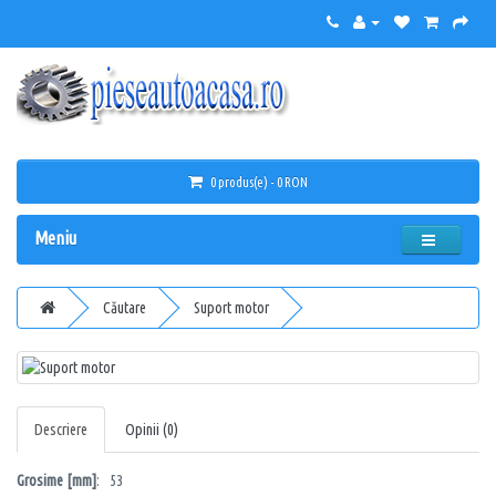
0 produs(e) - 0 RON
Meniu
Căutare
Suport motor
Descriere
Opinii (0)
Grosime [mm]
: 53