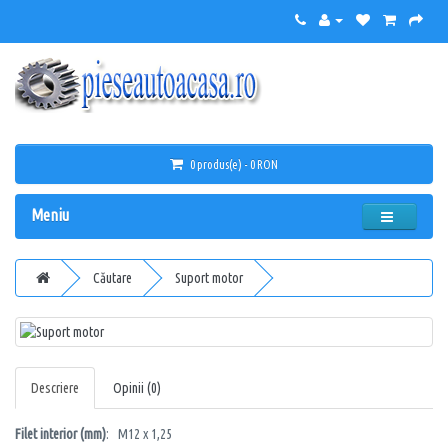
0 produs(e) - 0 RON
Meniu
Căutare
Suport motor
Descriere
Opinii (0)
Filet interior (mm)
: M12 x 1,25