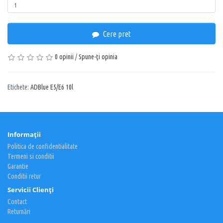
Cere pret
0 opinii
/
Spune-ţi opinia
Etichete:
ADBlue E5/E6 10l
Informaţii
Politica de confidentialitate
Termeni si conditii
Garantie
Conditii retur
Servicii Clienţi
Contact
Returnări