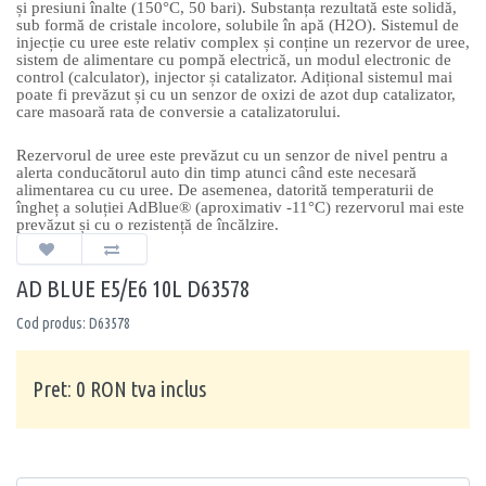
și presiuni înalte (150°C, 50 bari). Substanța rezultată este solidă,
sub formă de cristale incolore, solubile în apă (H2O). Sistemul de
injecție cu uree este relativ complex și conține un rezervor de uree,
sistem de alimentare cu pompă electrică, un modul electronic de
control (calculator), injector și catalizator. Adițional sistemul mai
poate fi prevăzut și cu un senzor de oxizi de azot dup catalizator,
care masoară rata de conversie a catalizatorului.
Rezervorul de uree este prevăzut cu un senzor de nivel pentru a
alerta conducătorul auto din timp atunci când este necesară
alimentarea cu cu uree. De asemenea, datorită temperaturii de
îngheț a soluției AdBlue® (aproximativ -11°C) rezervorul mai este
prevăzut și cu o rezistență de încălzire.
AD BLUE E5/E6 10L D63578
Cod produs: D63578
Pret: 0 RON tva inclus
Cantitate