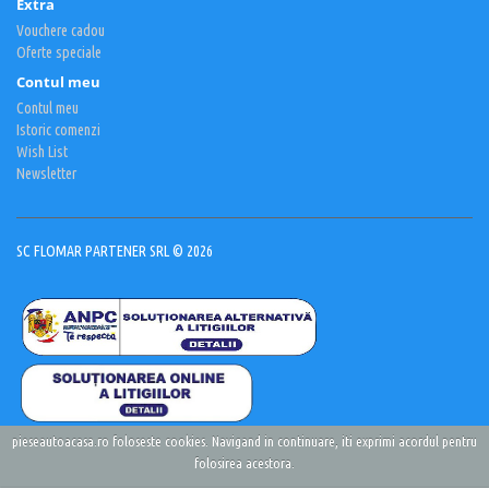
Extra
Vouchere cadou
Oferte speciale
Contul meu
Contul meu
Istoric comenzi
Wish List
Newsletter
SC FLOMAR PARTENER SRL © 2026
pieseautoacasa.ro foloseste cookies. Navigand in continuare, iti exprimi acordul pentru
folosirea acestora.