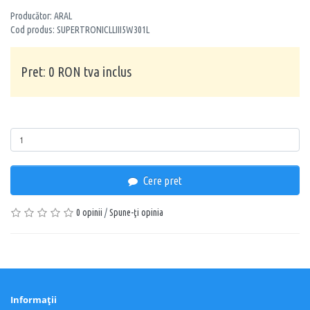
Producător: ARAL
Cod produs: SUPERTRONICLLIII5W301L
Pret: 0 RON tva inclus
Cantitate
Cere pret
0 opinii
/
Spune-ţi opinia
Informaţii