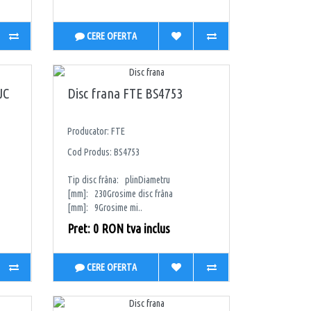
CERE OFERTA
JC
Disc frana FTE BS4753
Producator: FTE
Cod Produs: BS4753
Tip disc frâna: plinDiametru
[mm]: 230Grosime disc frâna
[mm]: 9Grosime mi..
Pret: 0 RON tva inclus
CERE OFERTA