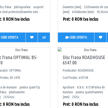
disc frâna: plinSuprafata: acoperit
Diametru [mm]: 232Diametru de cen
n strat protector)Diametru exte..
[mm]: 65Adâncime (mm): 39,3Grosi
t: 0 RON tva inclus
Pret: 0 RON tva inclus
CERE OFERTA
CERE OFERTA
c frana OPTIMAL BS-
Disc frana ROADHOUSE
70
6547.00
ucator: OPTIMAL
Producator: ROADHOUSE
Produs: BS-5470
Cod Produs: 6547.00
ea de montare: puntea spateTip
Aprobare: K.B.A.: 61210Partea de
 frâna: plinDiametru
montare: puntea spateDiametru
: 232Grosi..
[mm]: 232Gr..
t: 0 RON tva inclus
Pret: 0 RON tva inclus