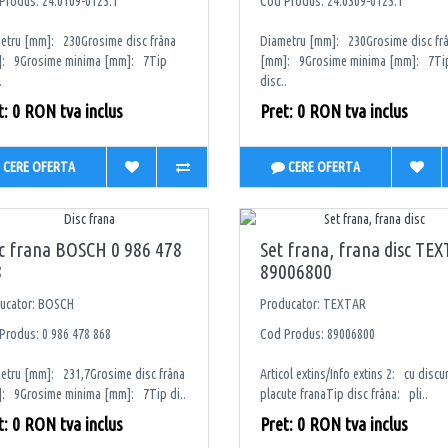
Produs: 24.0109-0123.1
Cod Produs: 24.0309-0123.1
etru [mm]: 230Grosime disc frâna
Diametru [mm]: 230Grosime disc fr
: 9Grosime minima [mm]: 7Tip
[mm]: 9Grosime minima [mm]: 7Ti
.
disc..
t: 0 RON tva inclus
Pret: 0 RON tva inclus
CERE OFERTA
CERE OFERTA
c frana BOSCH 0 986 478
Set frana, frana disc TE
8
89006800
ucator: BOSCH
Producator: TEXTAR
Produs: 0 986 478 868
Cod Produs: 89006800
etru [mm]: 231,7Grosime disc frâna
Articol extins/Info extins 2: cu discur
: 9Grosime minima [mm]: 7Tip di..
placute franaTip disc frâna: pli..
t: 0 RON tva inclus
Pret: 0 RON tva inclus