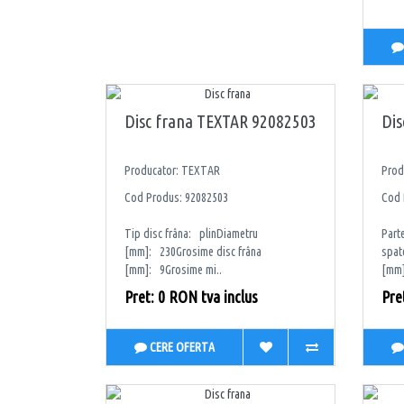
Disc frana TEXTAR 92082503
Dis
Producator: TEXTAR
Prod
Cod Produs: 92082503
Cod 
Tip disc frâna: plinDiametru
Part
[mm]: 230Grosime disc frâna
spat
[mm]: 9Grosime mi..
[mm]
Pret: 0 RON tva inclus
Pre
CERE OFERTA