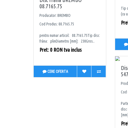
08.7165.75
Tip 
(cu u
Producator: BREMBO
Pre
Cod Produs: 08.7165.75
pentru numar articol: 08.7165.75Tip disc
frâna: plinDiametru [mm]: 230Gros..
Pret: 0 RON tva inclus
Dis
CERE OFERTA
54
Prod
Cod 
Part
disc
[mm]
Pre