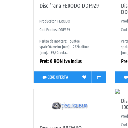
Disc frana FERODO DDF929
Di
DD
Producator: FERODO
Prod
Cod Produs: DDF929
Cod 
Partea de montare: puntea
Part
spateDiametru [mm]: 232Înaltime
spat
[mm]: 39,3Greuta..
[mm]
Pret: 0 RON tva inclus
Pre
CERE OFERTA
Di
100
Pro
Cod 
Disc frana BREMBO