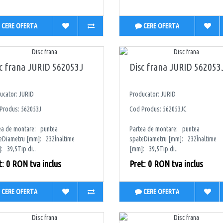
CERE OFERTA
CERE OFERTA
c frana JURID 562053J
Disc frana JURID 562053
ucator: JURID
Producator: JURID
Produs: 562053J
Cod Produs: 562053JC
ea de montare: puntea
Partea de montare: puntea
eDiametru [mm]: 232Înaltime
spateDiametru [mm]: 232Înaltime
: 39,5Tip di..
[mm]: 39,5Tip di..
t: 0 RON tva inclus
Pret: 0 RON tva inclus
CERE OFERTA
CERE OFERTA