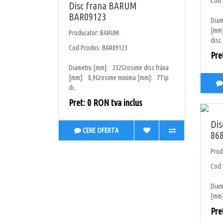
Cod 
Disc frana BARUM
BAR09123
Diam
[mm]
Producator: BARUM
disc.
Cod Produs: BAR09123
Pre
Diametru [mm]: 232Grosime disc frâna
[mm]: 8,9Grosime minima [mm]: 7Tip
di..
Pret: 0 RON tva inclus
Dis
CERE OFERTA
86
Prod
Cod 
Diam
[mm]
Pre