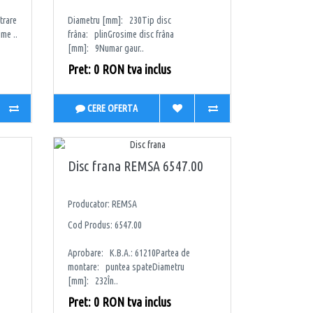
trare
Diametru [mm]: 230Tip disc
me ..
frâna: plinGrosime disc frâna
[mm]: 9Numar gaur..
Pret: 0 RON tva inclus
CERE OFERTA
Disc frana REMSA 6547.00
Producator: REMSA
Cod Produs: 6547.00
Aprobare: K.B.A.: 61210Partea de
montare: puntea spateDiametru
[mm]: 232În..
Pret: 0 RON tva inclus