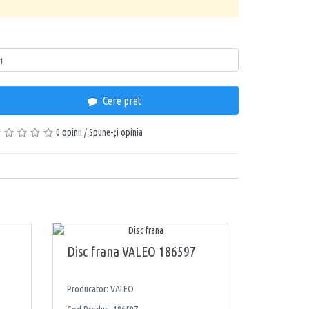
ntitate
Cere pret
0 opinii
/
Spune-ţi opinia
Disc frana VALEO 186597
Producator: VALEO