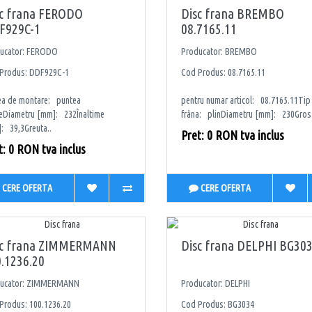
sc frana FERODO
Disc frana BREMBO
F929C-1
08.7165.11
ucator: FERODO
Producator: BREMBO
Produs: DDF929C-1
Cod Produs: 08.7165.11
ea de montare: puntea
pentru numar articol: 08.7165.11Tip
eDiametru [mm]: 232Înaltime
frâna: plinDiametru [mm]: 230Gros.
: 39,3Greuta..
Pret: 0 RON tva inclus
t: 0 RON tva inclus
CERE OFERTA
CERE OFERTA
sc frana ZIMMERMANN
Disc frana DELPHI BG30
.1236.20
ducator: ZIMMERMANN
Producator: DELPHI
Produs: 100.1236.20
Cod Produs: BG3034