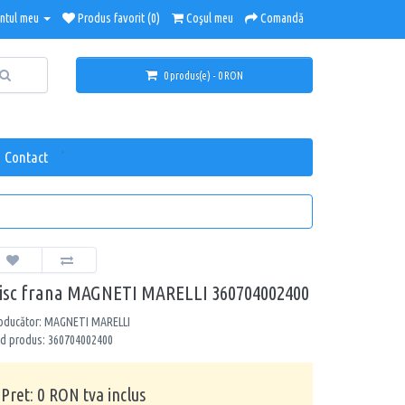
ntul meu
Produs favorit (0)
Coşul meu
Comandă
0 produs(e) - 0 RON
.
Contact
isc frana MAGNETI MARELLI 360704002400
oducător: MAGNETI MARELLI
d produs: 360704002400
Pret: 0 RON tva inclus