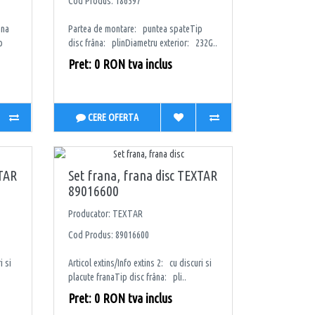
Cod Produs: 186597
âna
Partea de montare: puntea spateTip
p
disc frâna: plinDiametru exterior: 232G..
Pret: 0 RON tva inclus
CERE OFERTA
XTAR
Set frana, frana disc TEXTAR
89016600
Producator: TEXTAR
Cod Produs: 89016600
i si
Articol extins/Info extins 2: cu discuri si
placute franaTip disc frâna: pli..
Pret: 0 RON tva inclus