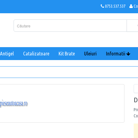
0753.537.537
Co
Antigel
Catalizatoare
Kit Brate
Uleiuri
Informatii
D
Pr
Co