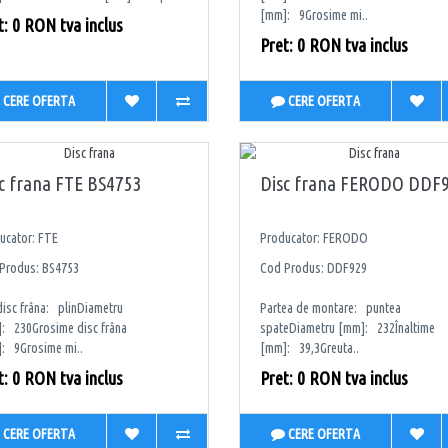
[mm]: 9Grosime mi..
t: 0 RON tva inclus
Pret: 0 RON tva inclus
CERE OFERTA
CERE OFERTA
c frana FTE BS4753
Disc frana FERODO DDF
ucator: FTE
Producator: FERODO
Produs: BS4753
Cod Produs: DDF929
disc frâna: plinDiametru
Partea de montare: puntea
: 230Grosime disc frâna
spateDiametru [mm]: 232Înaltime
: 9Grosime mi..
[mm]: 39,3Greuta..
t: 0 RON tva inclus
Pret: 0 RON tva inclus
CERE OFERTA
CERE OFERTA