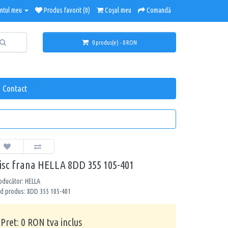
ntul meu
Produs favorit (0)
Coşul meu
Comandă
0 produs(e) - 0 RON
.
Contact
isc frana HELLA 8DD 355 105-401
oducător: HELLA
d produs: 8DD 355 105-401
Pret: 0 RON tva inclus