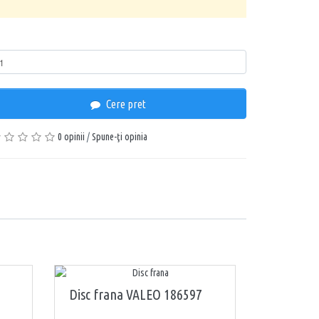
ntitate
Cere pret
0 opinii
/
Spune-ţi opinia
Disc frana VALEO 186597