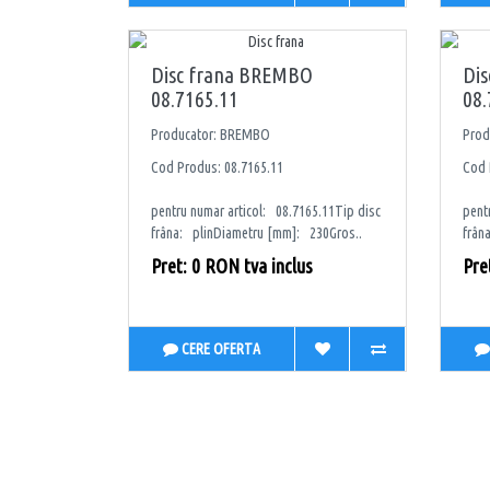
Disc frana BREMBO
Di
08.7165.11
08.
Producator: BREMBO
Prod
Cod Produs: 08.7165.11
Cod 
pentru numar articol: 08.7165.11Tip disc
pent
frâna: plinDiametru [mm]: 230Gros..
frân
Pret: 0 RON tva inclus
Pre
CERE OFERTA