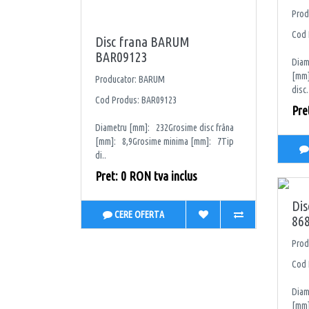
Prod
Cod 
Disc frana BARUM
BAR09123
Diam
[mm]
Producator: BARUM
disc.
Cod Produs: BAR09123
Pre
Diametru [mm]: 232Grosime disc frâna
[mm]: 8,9Grosime minima [mm]: 7Tip
di..
Pret: 0 RON tva inclus
Dis
CERE OFERTA
86
Prod
Cod 
Diam
[mm]