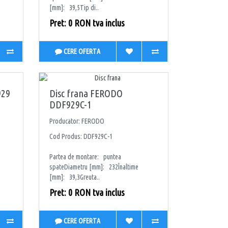
[mm]: 39,5Tip di..
Pret: 0 RON tva inclus
CERE OFERTA
929
Disc frana FERODO
DDF929C-1
Producator: FERODO
Cod Produs: DDF929C-1
Partea de montare: puntea
spateDiametru [mm]: 232Înaltime
[mm]: 39,3Greuta..
Pret: 0 RON tva inclus
CERE OFERTA