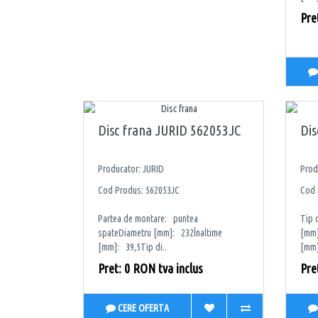
Pre
Disc frana JURID 562053JC
Dis
Producator: JURID
Prod
Cod Produs: 562053JC
Cod 
Partea de montare: puntea
Tip 
spateDiametru [mm]: 232Înaltime
[mm]
[mm]: 39,5Tip di..
[mm]
Pret: 0 RON tva inclus
Pre
CERE OFERTA