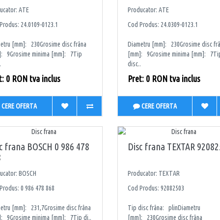
ucator: ATE
Producator: ATE
Produs: 24.0109-0123.1
Cod Produs: 24.0309-0123.1
etru [mm]: 230Grosime disc frâna
Diametru [mm]: 230Grosime disc fr
: 9Grosime minima [mm]: 7Tip
[mm]: 9Grosime minima [mm]: 7Ti
.
disc..
t: 0 RON tva inclus
Pret: 0 RON tva inclus
CERE OFERTA
CERE OFERTA
c frana BOSCH 0 986 478
Disc frana TEXTAR 9208
8
ucator: BOSCH
Producator: TEXTAR
Produs: 0 986 478 868
Cod Produs: 92082503
etru [mm]: 231,7Grosime disc frâna
Tip disc frâna: plinDiametru
: 9Grosime minima [mm]: 7Tip di..
[mm]: 230Grosime disc frâna