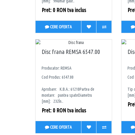
[mm]: 9Numar gaur..
[mm]
Pret: 0 RON tva inclus
Pre
CERE OFERTA
Disc frana REMSA 6547.00
Di
Producator: REMSA
Prod
Cod Produs: 6547.00
Cod 
Aprobare: K.B.A.: 61210Partea de
Tip 
montare: puntea spateDiametru
[mm]
[mm]: 232În..
Pre
Pret: 0 RON tva inclus
CERE OFERTA