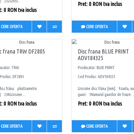
: 232Grosi..
Pret: 0 RON tva inclus
t: 0 RON tva inclus
CERE OFERTA
CERE OFERTA
sc frana TRW DF2805
Disc frana BLUE PRINT
ADV184325
ucator: TRW
Producator: BLUE PRINT
Produs: DF2805
Cod Produs: ADV184325
disc frâna: plinDiametru
Grosime disc frâna [mm]: 9Janta, n
: 230Grosime ..
gauri: 1Numarul gaurilor de fixare: .
t: 0 RON tva inclus
Pret: 0 RON tva inclus
CERE OFERTA
CERE OFERTA