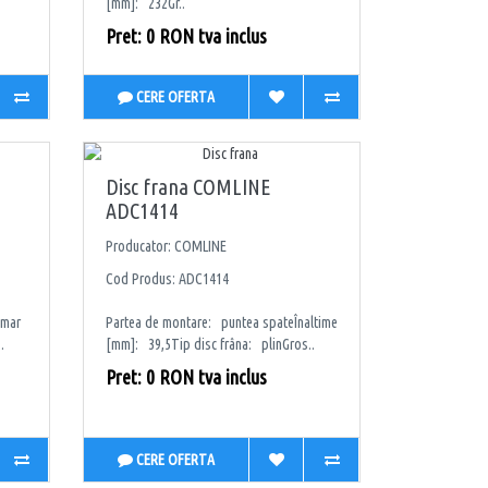
[mm]: 232Gr..
Pret: 0 RON tva inclus
CERE OFERTA
Disc frana COMLINE
ADC1414
Producator: COMLINE
Cod Produs: ADC1414
umar
Partea de montare: puntea spateÎnaltime
.
[mm]: 39,5Tip disc frâna: plinGros..
Pret: 0 RON tva inclus
CERE OFERTA