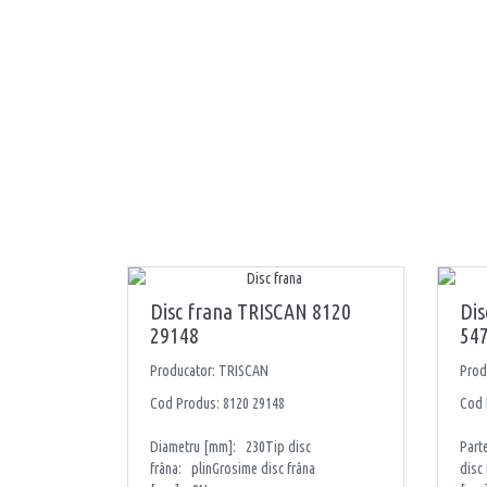
Disc frana TRISCAN 8120
Dis
29148
54
Producator: TRISCAN
Prod
Cod Produs: 8120 29148
Cod 
Diametru [mm]: 230Tip disc
Part
frâna: plinGrosime disc frâna
disc