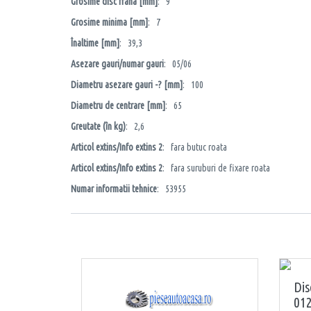
Grosime disc frâna [mm]
: 9
Grosime minima [mm]
: 7
Înaltime [mm]
: 39,3
Asezare gauri/numar gauri
: 05/06
Diametru asezare gauri -? [mm]
: 100
Diametru de centrare [mm]
: 65
Greutate (în kg)
: 2,6
Articol extins/Info extins 2
: fara butuc roata
Articol extins/Info extins 2
: fara suruburi de fixare roata
Numar informatii tehnice
: 53955
Dis
012