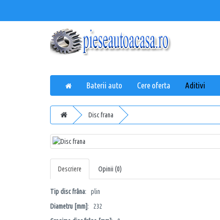
Baterii auto
Cere oferta
Aditivi
Disc frana
Descriere
Opinii (0)
Tip disc frâna
: plin
Diametru [mm]
: 232