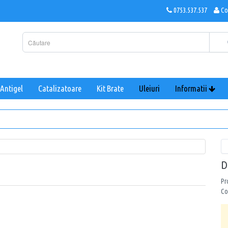
0753.537.537
Co
Antigel
Catalizatoare
Kit Brate
Uleiuri
Informatii
D
Pr
Co