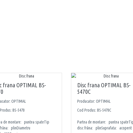
c frana OPTIMAL BS-
Disc frana OPTIMAL BS-
70
5470C
ucator: OPTIMAL
Producator: OPTIMAL
Produs: BS-5470
Cod Produs: BS-5470C
ea de montare: puntea spateTip
Partea de montare: puntea spateTi
 frâna: plinDiametru
disc frâna: plinSuprafata: acoperit (