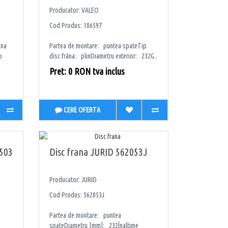
Producator: VALEO
Cod Produs: 186597
âna
Partea de montare: puntea spateTip
p
disc frâna: plinDiametru exterior: 232G..
Pret: 0 RON tva inclus
CERE OFERTA
2503
Disc frana JURID 562053J
Producator: JURID
Cod Produs: 562053J
Partea de montare: puntea
spateDiametru [mm]: 232Înaltime