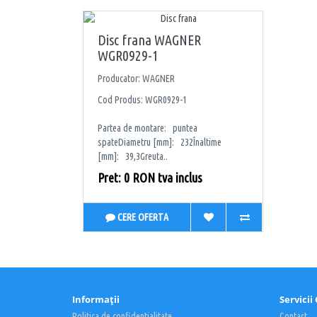
Disc frana WAGNER
WGR0929-1
Producator: WAGNER
Cod Produs: WGR0929-1
Partea de montare: puntea
spateDiametru [mm]: 232Înaltime
[mm]: 39,3Greuta..
Pret: 0 RON tva inclus
CERE OFERTA
Informaţii
Servicii 
Politica de confidentialitate
Contact