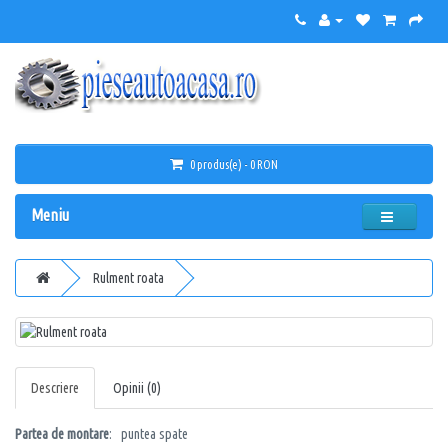
0 produs(e) - 0 RON
Meniu
Rulment roata
Descriere
Opinii (0)
Partea de montare
: puntea spate