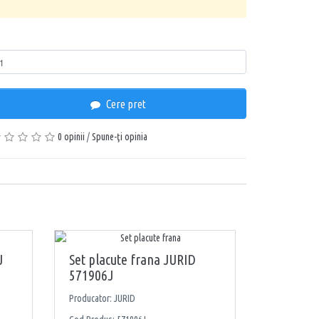
ntitate
Cere pret
0 opinii
/
Spune-ţi opinia
J
Set placute frana JURID
571906J
Producator: JURID