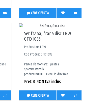
CERE OFERTA
Set frana, frana disc TRW
GTD1083
Producator: TRW
Cod Produs: GTD1083
ngime
Partea de montare: puntea
spateRestrictiile
producatorului: TRWTip disc frân..
Pret: 0 RON tva inclus
CERE OFERTA