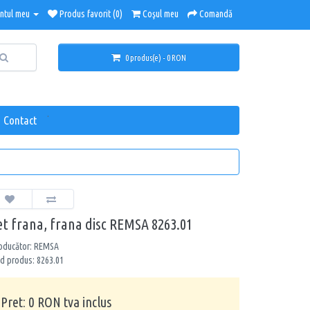
ntul meu
Produs favorit (0)
Coşul meu
Comandă
0 produs(e) - 0 RON
.
Contact
et frana, frana disc REMSA 8263.01
oducător: REMSA
d produs: 8263.01
Pret: 0 RON tva inclus