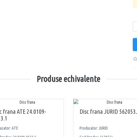
Ca
Produse echivalente
c frana ATE 24.0109-
Disc frana JURID 562053
3.1
ucator: ATE
Producator: JURID