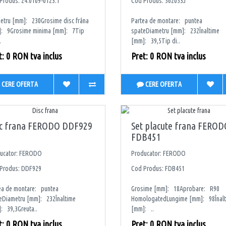
Produs: 24.0109-0123.1
Cod Produs: 562053J
etru [mm]: 230Grosime disc frâna
Partea de montare: puntea
: 9Grosime minima [mm]: 7Tip
spateDiametru [mm]: 232Înaltime
.
[mm]: 39,5Tip di..
t: 0 RON tva inclus
Pret: 0 RON tva inclus
CERE OFERTA
CERE OFERTA
sc frana FERODO DDF929
Set placute frana FEROD
FDB451
ucator: FERODO
Producator: FERODO
Produs: DDF929
Cod Produs: FDB451
ea de montare: puntea
Grosime [mm]: 18Aprobare: R90
eDiametru [mm]: 232Înaltime
HomologatedLungime [mm]: 98Înal
: 39,3Greuta..
[mm]: ..
t: 0 RON tva inclus
Pret: 0 RON tva inclus