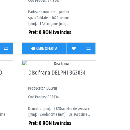
Cod Produs: 571906J
Partea de montare: puntea
spateCalitate: 162Grosime
[mm]: 17,3Lungime [mm]..
Pret: 0 RON tva inclus
CERE OFERTA
O
Disc frana DELPHI BG3034
Producator: DELPHI
Cod Produs: BG3034
Diametru [mm]: 232Diametru de centrare
time
[mm]: 65Adâncime (mm): 39,3Grosime ..
Pret: 0 RON tva inclus