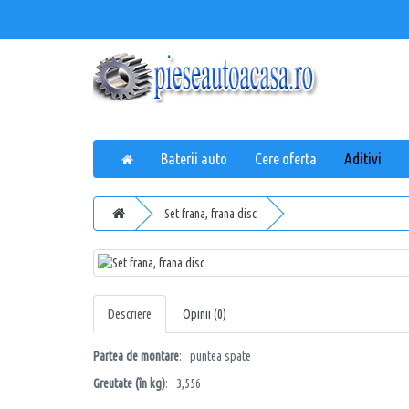
Baterii auto
Cere oferta
Aditivi
Set frana, frana disc
Descriere
Opinii (0)
Partea de montare
: puntea spate
Greutate (în kg)
: 3,556