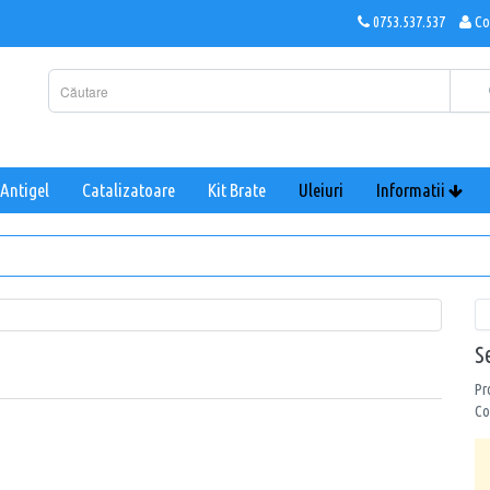
0753.537.537
Co
Antigel
Catalizatoare
Kit Brate
Uleiuri
Informatii
S
Pr
Co