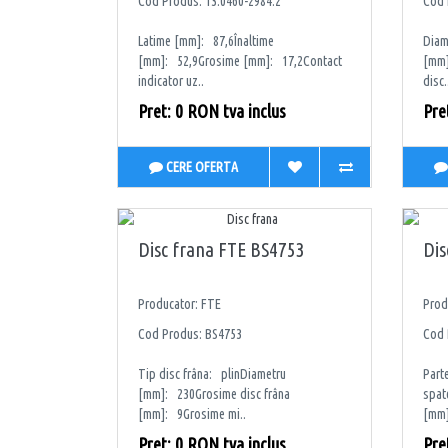
Cod Produs: 13.0460-2984.2
Cod 
Latime [mm]: 87,6Înaltime
Diam
[mm]: 52,9Grosime [mm]: 17,2Contact
[mm]
indicator uz..
disc.
Pret: 0 RON tva inclus
Pre
CERE OFERTA
Disc frana FTE BS4753
Di
Producator: FTE
Prod
Cod Produs: BS4753
Cod 
Tip disc frâna: plinDiametru
Part
[mm]: 230Grosime disc frâna
spat
[mm]: 9Grosime mi..
[mm]
Pret: 0 RON tva inclus
Pre