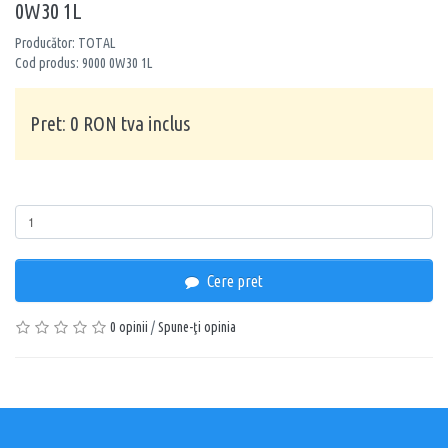
0W30 1L
Producător: TOTAL
Cod produs: 9000 0W30 1L
Pret: 0 RON tva inclus
Cantitate
Cere pret
0 opinii
/
Spune-ţi opinia