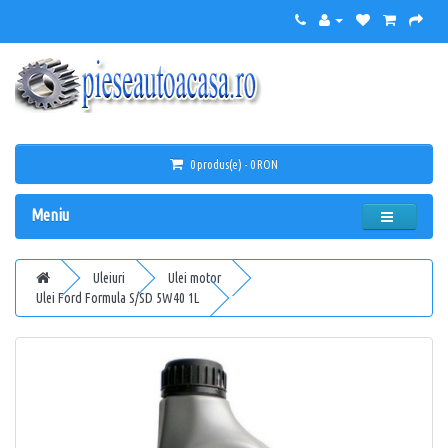
0 produs(e) - 0 RON
Meniu
Uleiuri
Ulei motor
Ulei Ford Formula S/SD 5W40 1L