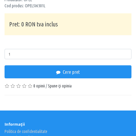
Cod produs: OPEL5W301L
Pret: 0 RON tva inclus
Cantitate
Cere pret
0 opinii
/
Spune-ţi opinia
Informaţii
Politica de confidentialitate