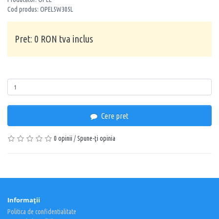
Cod produs: OPEL5W305L
Pret: 0 RON tva inclus
Cantitate
Cere pret
0 opinii
/
Spune-ţi opinia
Informaţii
Politica de confidentialitate